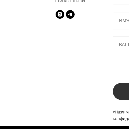
Г. САНКТ-ПЕТЕРБУРГ
«Нажима
конфид